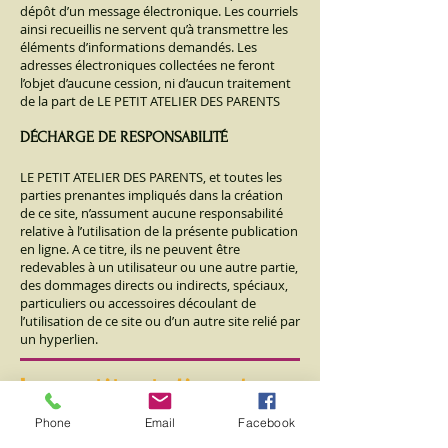
dépôt d’un message électronique. Les courriels
ainsi recueillis ne servent qu’à transmettre les
éléments d’informations demandés. Les
adresses électroniques collectées ne feront
l’objet d’aucune cession, ni d’aucun traitement
de la part de L
E PETIT ATELIER DES PARENTS
DÉCHARGE DE RESPONSABILITÉ
LE PETIT ATELIER DES PARENTS, et toutes les
parties prenantes impliqués dans la création
de ce site, n’assument aucune responsabilité
relative à l’utilisation de la présente publication
en ligne. A ce titre, ils ne peuvent être
redevables à un utilisateur ou une autre partie,
des dommages directs ou indirects, spéciaux,
particuliers ou accessoires découlant de
l’utilisation de ce site ou d’un autre site relié par
un hyperlien.
Le petit atelier des
parents
Phone
Email
Facebook